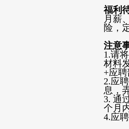
福利
月薪
险，
注意
1.
材料
+应
2.
应聘
息，
3.
通
个月
4.
应聘