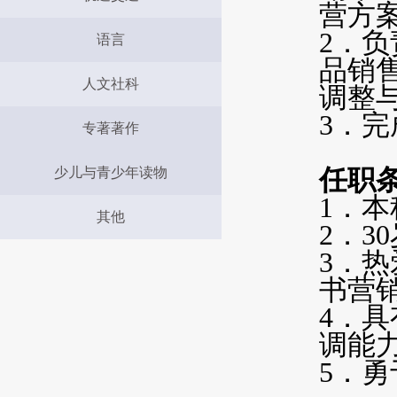
营方
2
．负
语言
品销
人文社科
调整
3
．完
专著著作
少儿与青少年读物
任职
1
．本
其他
2
．3
3
．热
书营
4
．具
调能
5
．勇